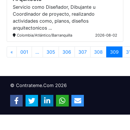
Servicio como Diseñador, Dibujante u
Coordinador de proyecto, realizando
actividades como, planos, diseños
arquitectonicos ...
Colombia/Atlántico/Barranquilla
2026-08-02
«
001
…
305
306
307
308
309
3
© Contrateme.Com 2026